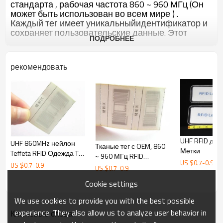
стандарта , рабочая частота 860 ~ 960 МГц (Он
может быть использован во всем мире ) .
Каждый тег имеет уникальныйидентификатор и
сохраняет пользовательские данные. Этот
ПОДРОБНЕЕ
продукт предназначендля управления одежда
инвентаризации , управления
производственным процессом .
рекомендовать
Внешность :
Материал: ABS
Размеры: 70 ×26 × 16 мм
Рабочая температура: -20 ℃ ~ 65 ℃
UHF RFID для
UHF 860MHz нейлон
RFID Особенности:
Тканые тег с OEM, 860
Метки
Teffeta RFID Одежда Tag
Протокол : EPCC1G2 ( ISO18000 -6C)
~ 960 МГц RFID
512 бит, Пошив
US $
0.7
-
0.9
Частота : 860~ 960 МГц
US $
0.7
-
0.9
Одежда тегов
US $
0.7
-
0.9
этикетки с C1G2
Чип : AlienХиггса -3
EPC памяти: 96 бит , макс 480 бит
Cookie settings
протокола EPC
Объемвстроенной памяти: 512 бит
We use cookies to provide you with the best possible
Читайтедиапазон: 4 - 7 м
Другиеособенности:
experience. They also allow us to analyze user behavior in
Ключевые слова
Окружающаясреда: Соответствует RoHS