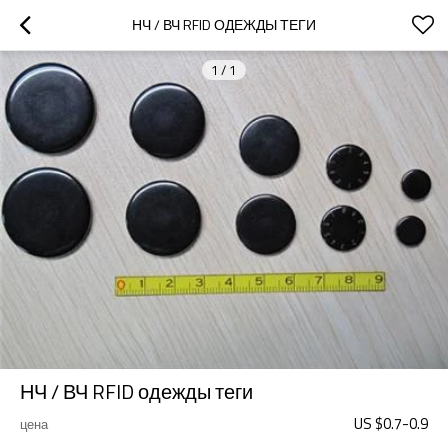
НЧ / ВЧ RFID ОДЕЖДЫ ТЕГИ
1
/
1
НЧ / ВЧ RFID одежды теги
US $
0.7
-
0.9
цена