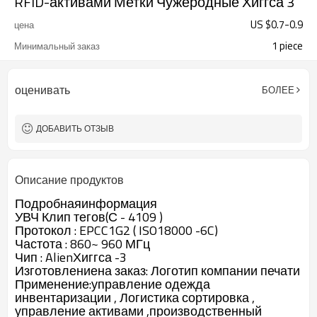
RFID-активами Метки Чужеродные Хиггса 3
US $
0.7
-
0.9
цена
1 piece
Минимальный заказ
оценивать
БОЛЕЕ
ДОБАВИТЬ ОТЗЫВ
Описание продуктов
Подробнаяинформация
УВЧ Клип тегов(С - 4109 )
Протокол : EPCC1G2 ( ISO18000 -6C)
Частота : 860~ 960 МГц
Чип : AlienХиггса -3
Изготовлениена заказ: Логотип компании печати
Применение:управление одежда
инвентаризации , Логистика сортировка ,
управление активами ,производственный