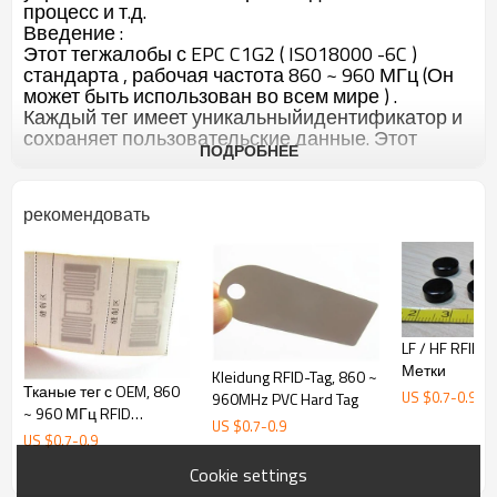
процесс и т.д.
Введение :
Этот тегжалобы с EPC C1G2 ( ISO18000 -6C )
стандарта , рабочая частота 860 ~ 960 МГц (Он
может быть использован во всем мире ) .
Каждый тег имеет уникальныйидентификатор и
сохраняет пользовательские данные. Этот
ПОДРОБНЕЕ
продукт предназначендля управления одежда
инвентаризации , управления
производственным процессом .
рекомендовать
Внешность :
Материал: ABS
Размеры: 70 ×26 × 16 мм
LF / HF RFID
Рабочая температура: -20 ℃ ~ 65 ℃
Метки
Kleidung RFID-Tag, 860 ~
RFID Особенности:
Тканые тег с OEM, 860
US $
0.7
-
0.9
960MHz PVC Hard Tag
Протокол : EPCC1G2 ( ISO18000 -6C)
~ 960 МГц RFID
US $
0.7
-
0.9
Частота : 860~ 960 МГц
Одежда тегов
US $
0.7
-
0.9
Чип : AlienХиггса -3
EPC памяти: 96 бит , макс 480 бит
Cookie settings
Объемвстроенной памяти: 512 бит